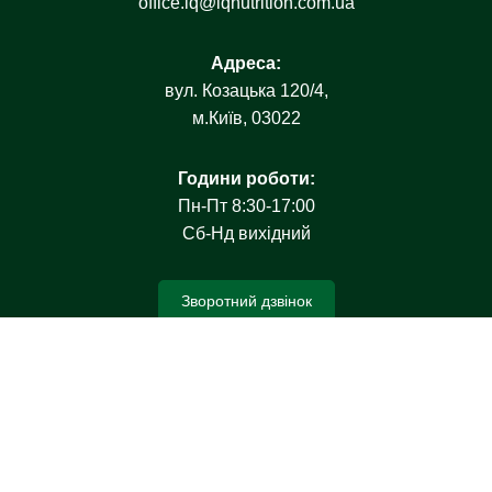
office.iq@iqnutrition.com.ua
Адреса:
вул. Козацька 120/4,
м.Київ, 03022
Години роботи:
Пн-Пт 8:30-17:00
Свіжі статті
Сб-Нд вихідний
IQ NUTRITION у журналі «Агротур»: як ми допомагаємо
українським фермерам підвищувати ефективність господарств.
16.06.2025
Зворотний дзвінок
Регіональний менеджер з продажу кормів та кормових добавок
для ВРХ, свиней, птахів (східна Україна)
09.04.2025
Регіональний менеджер з продажу кормів та кормових добавок
для ВРХ, свиней, птахів (центральна Україна)
09.04.2025