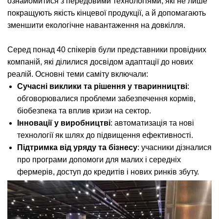
ознайомитися з передовими технологіями, які не лише
покращують якість кінцевої продукції, а й допомагають
зменшити екологічне навантаження на довкілля.
Серед понад 40 спікерів були представники провідних
компаній, які ділилися досвідом адаптації до нових
реалій. Основні теми саміту включали:
Сучасні виклики та рішення у тваринництві
:
обговорювалися проблеми забезпечення кормів,
біобезпека та вплив кризи на сектор.
Інновації у виробництві
: автоматизація та нові
технології як шлях до підвищення ефективності.
Підтримка від уряду та бізнесу
: учасники дізналися
про програми допомоги для малих і середніх
фермерів, доступ до кредитів і нових ринків збуту.