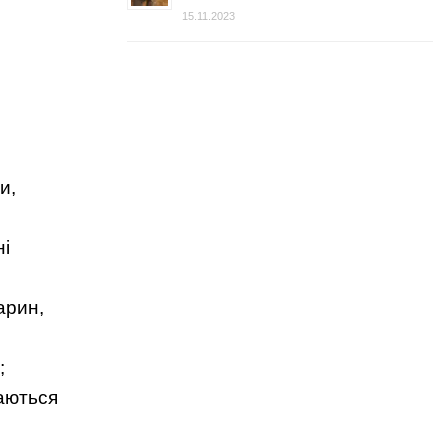
15.11.2023
и,
ні
арин,
;
маються