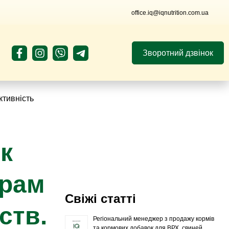
office.iq@iqnutrition.com.ua
Зворотний дзвінок
ктивність
к
ерам
Свіжі статті
ств.
Регіональний менеджер з продажу кормів
та кормових добавок для ВРХ, свиней,