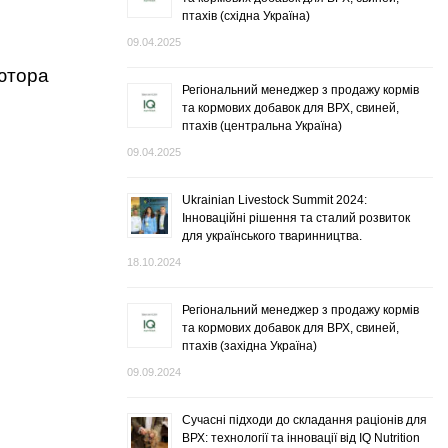
птахів (східна Україна)
09.04.2025
’ютора
Регіональний менеджер з продажу кормів
та кормових добавок для ВРХ, свиней,
птахів (центральна Україна)
09.04.2025
Ukrainian Livestock Summit 2024:
Інноваційні рішення та сталий розвиток
для українського тваринництва.
18.10.2024
Регіональний менеджер з продажу кормів
та кормових добавок для ВРХ, свиней,
птахів (західна Україна)
09.09.2024
Сучасні підходи до складання раціонів для
ВРХ: технології та інновації від IQ Nutrition