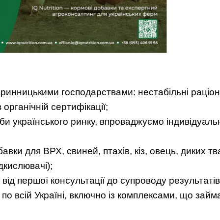
варинницькими господарствами: нестабільні раціон
 органічній сертифікації;
би українського ринку, впроваджуємо індивідуаль
вки для ВРХ, свиней, птахів, кіз, овець, диких тв
дкислювачі);
від першої консультації до супроводу результатів
по всій Україні, включно із комплексами, що зай