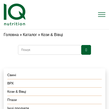
Головна
»
Каталог
»
Кози & Вівці
Свині
ВРХ
Кози & Вівці
Птахи
Інші продукти