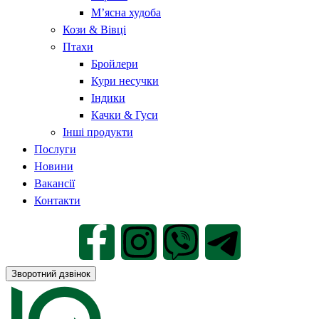
М’ясна худоба
Кози & Вівці
Птахи
Бройлери
Кури несучки
Індики
Качки & Гуси
Інші продукти
Послуги
Новини
Вакансії
Контакти
Зворотний дзвінок