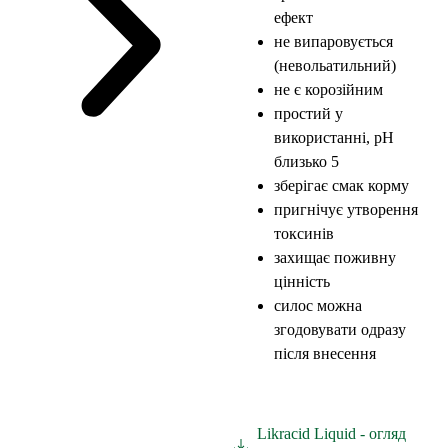
ефект
не випаровується
(невольатильний)
не є корозійним
простий у
використанні, pH
близько 5
зберігає смак корму
пригнічує утворення
токсинів
захищає поживну
цінність
силос можна
згодовувати одразу
після внесення
Likracid Liquid - огляд