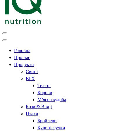
Головна
Про нас
Продукти
Свині
ВРХ
Телята
Корови
М’ясна худоба
Кози & Вівці
Птахи
Бройлери
Кури несучки