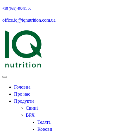
+38 (093) 406 91 56
office.iq@iqnutrition.com.ua
Головна
Про нас
Продукти
Свині
ВРХ
Телята
Корови