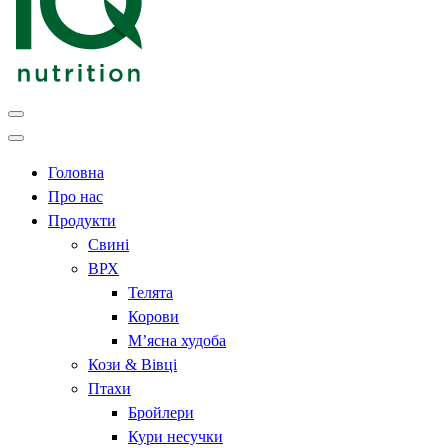
Головна
Про нас
Продукти
Свині
ВРХ
Телята
Корови
М’ясна худоба
Кози & Вівці
Птахи
Бройлери
Кури несучки