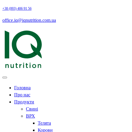
+38 (093) 406 91 56
office.iq@iqnutrition.com.ua
Головна
Про нас
Продукти
Свині
ВРХ
Телята
Корови