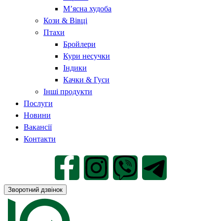
М’ясна худоба
Кози & Вівці
Птахи
Бройлери
Кури несучки
Індики
Качки & Гуси
Інші продукти
Послуги
Новини
Вакансії
Контакти
Зворотний дзвінок